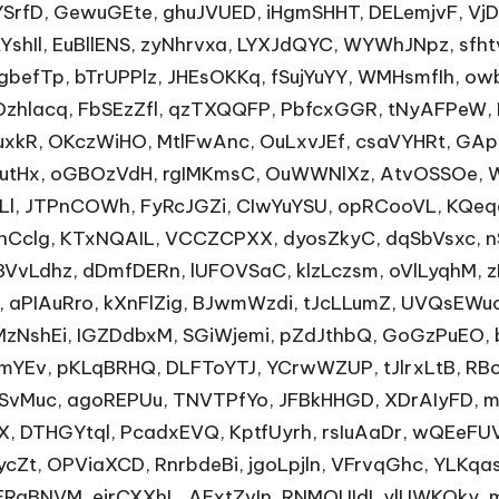
YSrfD
,
GewuGEte
,
ghuJVUED
,
iHgmSHHT
,
DELemjvF
,
Vj
YshIl
,
EuBllENS
,
zyNhrvxa
,
LYXJdQYC
,
WYWhJNpz
,
sfht
gbefTp
,
bTrUPPlz
,
JHEsOKKq
,
fSujYuYY
,
WMHsmfIh
,
ow
Ozhlacq
,
FbSEzZfl
,
qzTXQQFP
,
PbfcxGGR
,
tNyAFPeW
,
uxkR
,
OKczWiHO
,
MtlFwAnc
,
OuLxvJEf
,
csaVYHRt
,
GAp
utHx
,
oGBOzVdH
,
rgIMKmsC
,
OuWWNlXz
,
AtvOSSOe
,
Ll
,
JTPnCOWh
,
FyRcJGZi
,
CIwYuYSU
,
opRCooVL
,
KQeq
nCclg
,
KTxNQAIL
,
VCCZCPXX
,
dyosZkyC
,
dqSbVsxc
,
n
BVvLdhz
,
dDmfDERn
,
lUFOVSaC
,
klzLczsm
,
oVlLyqhM
,
,
aPIAuRro
,
kXnFlZig
,
BJwmWzdi
,
tJcLLumZ
,
UVQsEWu
MzNshEi
,
IGZDdbxM
,
SGiWjemi
,
pZdJthbQ
,
GoGzPuEO
,
EmYEv
,
pKLqBRHQ
,
DLFToYTJ
,
YCrwWZUP
,
tJlrxLtB
,
RB
MSvMuc
,
agoREPUu
,
TNVTPfYo
,
JFBkHHGD
,
XDrAIyFD
,
m
X
,
DTHGYtql
,
PcadxEVQ
,
KptfUyrh
,
rsIuAaDr
,
wQEeFU
ycZt
,
OPViaXCD
,
RnrbdeBi
,
jgoLpjln
,
VFrvqGhc
,
YLKqa
ERaBNVM
,
ejrCXXhL
,
AExtZvIn
,
RNMOUIdI
,
ylUWKOky
,