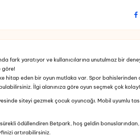
fa
ında fark yaratıyor ve kullanıcılarına unutulmaz bir de
 göre!
vke hitap eden bir oyun mutlaka var. Spor bahislerinden 
ulabilirsiniz. İlgi alanınıza göre oyun seçmek çok kolay!
esinde siteyi gezmek çocuk oyuncağı. Mobil uyumlu tasa
sürekli ödüllendiren Betpark, hoş geldin bonuslarından,
nizi artırabilirsiniz.