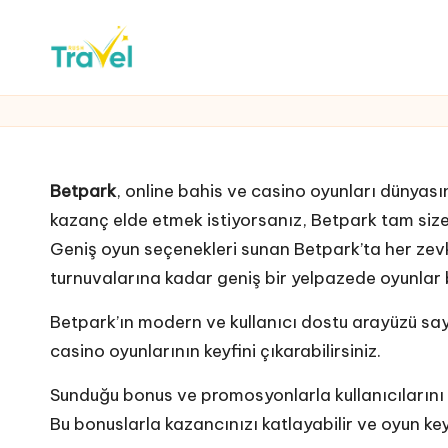
Skip
R
to
Fueling
content
Your
u
Wanderlust
s
with
Betpark
, online bahis ve casino oyunları dünyas
Thrilling
h
kazanç elde etmek istiyorsanız, Betpark tam size
Expeditions
Geniş oyun seçenekleri sunan
Betpark
’ta her ze
T
turnuvalarına kadar geniş bir yelpazede oyunlar b
r
Betpark’ın modern ve kullanıcı dostu arayüzü say
a
casino oyunlarının keyfini çıkarabilirsiniz.
v
Sunduğu bonus ve promosyonlarla kullanıcılarını 
Bu bonuslarla kazancınızı katlayabilir ve oyun keyfi
e