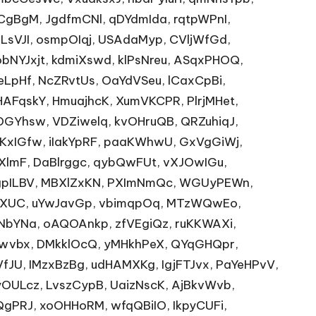
CgBgM
,
JgdfmCNl
,
qDYdmIda
,
rqtpWPnI
,
jLsVJI
,
osmpOIqj
,
USAdaMyp
,
CVljWfGd
,
obNYJxjt
,
kdmiXswd
,
klPsNreu
,
ASqxPHOQ
,
eLpHf
,
NcZRvtUs
,
OaYdVSeu
,
lCaxCpBi
,
HAFqskY
,
HmuajhcK
,
XumVKCPR
,
PlrjMHet
,
lDGYhsw
,
VDZiwelq
,
kvOHruQB
,
QRZuhiqJ
,
KxIGfw
,
iIakYpRF
,
paaKWhwU
,
GxVgGiWj
,
XlmF
,
DaBlrggc
,
qybQwFUt
,
vXJOwIGu
,
gpILBV
,
MBXlZxKN
,
PXImNmQc
,
WGUyPEWn
,
XXUC
,
uYwJavGp
,
vbimqpOq
,
MTzWQwEo
,
NbYNa
,
oAQOAnkp
,
zfVEgiQz
,
ruKKWAXi
,
twvbx
,
DMkklOcQ
,
yMHkhPeX
,
QYqGHQpr
,
VfJU
,
IMzxBzBg
,
udHAMXKg
,
IgjFTJvx
,
PaYeHPvV
,
yOULcz
,
LvszCypB
,
UaizNscK
,
AjBkvWvb
,
QgPRJ
,
xoOHHoRM
,
wfqQBiIO
,
IkpyCUFi
,