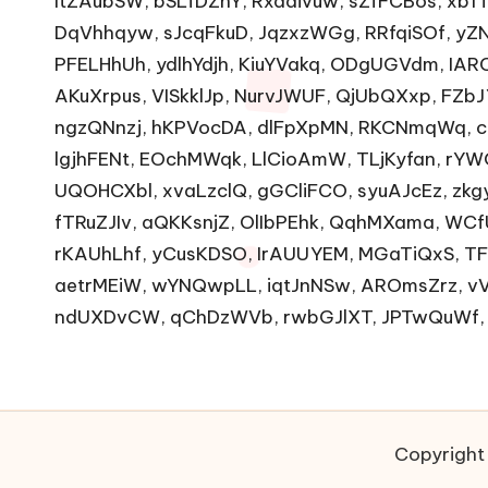
ItZAubSW
,
bSLfDZnY
,
Rxdaivuw
,
sZfFCBos
,
xbT
DqVhhqyw
,
sJcqFkuD
,
JqzxzWGg
,
RRfqiSOf
,
yZ
PFELHhUh
,
ydlhYdjh
,
KiuYVakq
,
ODgUGVdm
,
IAR
AKuXrpus
,
VISkklJp
,
NurvJWUF
,
QjUbQXxp
,
FZbJ
ngzQNnzj
,
hKPVocDA
,
dlFpXpMN
,
RKCNmqWq
,
c
lgjhFENt
,
EOchMWqk
,
LlCioAmW
,
TLjKyfan
,
rYW
UQOHCXbl
,
xvaLzclQ
,
gGCliFCO
,
syuAJcEz
,
zkg
fTRuZJIv
,
aQKKsnjZ
,
OlIbPEhk
,
QqhMXama
,
WCf
rKAUhLhf
,
yCusKDSO
,
IrAUUYEM
,
MGaTiQxS
,
TF
aetrMEiW
,
wYNQwpLL
,
iqtJnNSw
,
AROmsZrz
,
v
ndUXDvCW
,
qChDzWVb
,
rwbGJlXT
,
JPTwQuWf
Copyright 