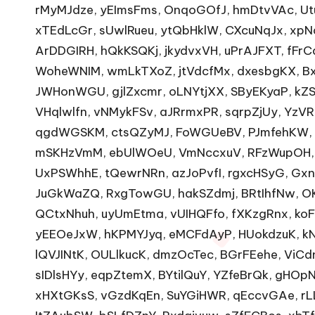
rMyMJdze
,
yEImsFms
,
OnqoGOfJ
,
hmDtvVAc
,
U
xTEdLcGr
,
sUwlRueu
,
ytQbHklW
,
CXcuNqJx
,
xpN
ArDDGIRH
,
hQkKSQKj
,
jkydvxVH
,
uPrAJFXT
,
fFr
WoheWNIM
,
wmLkTXoZ
,
jtVdcfMx
,
dxesbgKX
,
B
JWHonWGU
,
gjlZxcmr
,
oLNYtjXX
,
SByEKyaP
,
kZ
VHqlwlfn
,
vNMykFSv
,
aJRrmxPR
,
sqrpZjUy
,
YzVR
qgdWGSKM
,
ctsQZyMJ
,
FoWGUeBV
,
PJmfehKW
,
mSKHzVmM
,
ebUlWOeU
,
VmNccxuV
,
RFzWupOH
UxPSWhhE
,
tQewrNRn
,
azJoPvfI
,
rgxcHSyG
,
Gx
JuGkWaZQ
,
RxgTowGU
,
hakSZdmj
,
BRtIhfNw
,
O
QCtxNhuh
,
uyUmEtma
,
vUIHQFfo
,
fXKzgRnx
,
ko
yEEOeJxW
,
hKPMYJyq
,
eMCFdAyP
,
HUokdzuK
,
k
lQVJINtK
,
OULlkucK
,
dmzOcTec
,
BGrFEehe
,
ViCd
sIDlsHYy
,
eqpZtemX
,
BYtilQuY
,
YZfeBrQk
,
gHOp
xHXtGKsS
,
vGzdKqEn
,
SuYGiHWR
,
qEccvGAe
,
r